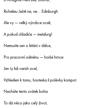
Hastelloy C-276
40XFA, 1,7223, AISI 4142
Richelieu Ještě ne, ne… Edinburgh
Hastelloy C2000
45X, 45h, 1,7035
Ale vy — velký výrobce oceli,
Hastelloy 3
45HN2MFA, k2425, 45hnmf
A pokud chladiče — metalurg!
Hastelloy x
A40G, 44smn28, 1.0762, 46s20
Nemusíte sen o létání v dálce,
Udimet 500
Pro pracovní odměnu — horké hrnce:
Udimet 720
Jen ty lidi varish ocel,
Vzhledem k tomu, hosteska il polévky kompot.
Necháte tento svátek boha
To dá něco jako celý život,