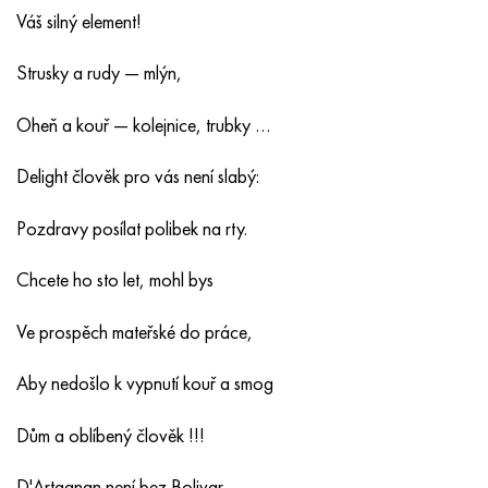
Nimonic 90
Přesná trubka
H70MFV
AM-350 – AM-5548
45Х14Н14В2М
ac35g2, 36smnpb14, 1.0765
Váš silný element!
Nimonic 263
AM-355 – AM-5547
50X14MF
38x2n2ma, 34CrNiMo6, 40NiCrMo7
Strusky a rudy — mlýn,
Haynes 25
Custom 450® - uns S45000
65X13
40hn2ma, 34CrNiMo4, 36hnm
Oheň a kouř — kolejnice, trubky …
Haynes 188
Řecký Ascoloy 418
90X18MF
38 hodin, 37 hodin
Delight člověk pro vás není slabý:
Pozdravy posílat polibek na rty.
Haynes 230
Potrubí odolné proti korozi
95 x 18
38XA, 37Cr4, AISI 5135
Chcete ho sto let, mohl bys
Hastelloy b2
38HN3MFA, 35nicrmov12-5
Ve prospěch mateřské do práce,
Hastelloy b3
40G, 40Mn4, AISI 1035
Aby nedošlo k vypnutí kouř a smog
Hastelloy c4
38XM, 42CrMo4, AISI 1,7225
Dům a oblíbený člověk !!!
Hastelloy C22
40HH, 36NiCr6, AISI 3135
D'Artagnan není bez Bolivar,