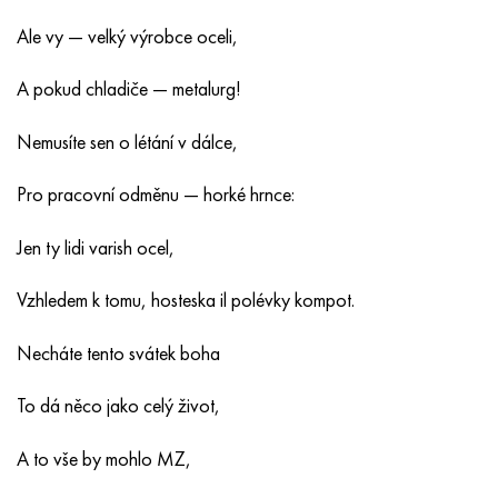
Ale vy — velký výrobce oceli,
A pokud chladiče — metalurg!
Nemusíte sen o létání v dálce,
Pro pracovní odměnu — horké hrnce:
Jen ty lidi varish ocel,
Vzhledem k tomu, hosteska il polévky kompot.
Necháte tento svátek boha
To dá něco jako celý život,
A to vše by mohlo MZ,