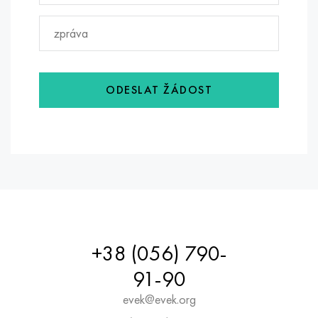
ODESLAT ŽÁDOST
+38 (056) 790-
91-90
evek@evek.org