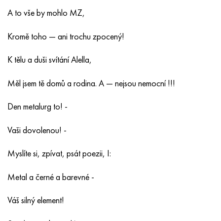
A to vše by mohlo MZ,
Kromě toho — ani trochu zpocený!
K tělu a duši svítání Alella,
Měl jsem tě domů a rodina. A — nejsou nemocní !!!
Den metalurg to! -
Vaši dovolenou! -
Myslíte si, zpívat, psát poezii, I:
Metal a černé a barevné -
Váš silný element!