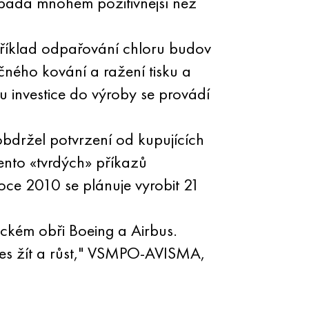
vypadá mnohem pozitivnější než
říklad odpařování chloru budov
ného kování a ražení tisku a
 investice do výroby se provádí
držel potvrzení od kupujících
nto «tvrdých» příkazů
oce 2010 se plánuje vyrobit 21
teckém obři Boeing a Airbus.
nes žít a růst," VSMPO-AVISMA,