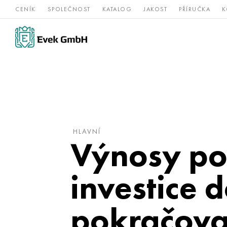
CENÍK
SPOLEČNOST
KATALOG
JAKOST
PŘÍRUČKA
K
Slitiny
nerezová
Vz
Titan
niklu
ocel
žá
HLAVNÍ
Výnosy po
investice 
pokračova