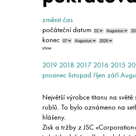
změnit čas
počáteční datum
konec
show
2019
2018
2017
2016
2015
20
prosinec
listopad
říjen
září
Augu
Největší výrobce titanu na svě
rublů. To bylo oznámeno na setk
hlášeny.
Zisk a tržby z JSC «Corporati