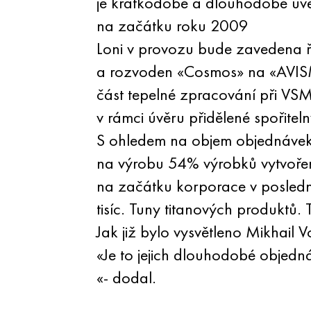
je krátkodobé a dlouhodobé úvěry
na začátku roku 2009
Loni v provozu bude zavedena ř
a rozvoden «Cosmos» na «AVISMA
část tepelné zpracování při VSM
v rámci úvěru přidělené spořitel
S ohledem na objem objednávek
na výrobu 54% výrobků vytvořen
na začátku korporace v poslední
tisíc. Tuny titanových produktů.
Jak již bylo vysvětleno Mikhail V
«Je to jejich dlouhodobé objed
«- dodal.