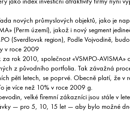
 jako index investiční atraktivity firmy nyní 
ada nových průmyslových objektů, jako je nap
» (Perm území), jakož i nový segment jedineč
PO (Sverdlovsk region), Podle Vojvodině, budou
ny v roce 2009
 za rok 2010, společnost «VSMPO-AVISMA» ob
ých z původního portfolia. Tak závažná proce
ch pěti letech, se poprvé. Obecně platí, že v r
 To je více než 10% v roce 2009 g.
oevodin, velké firemní zákazníci jsou stále v le
návky — pro 5, 10, 15 let — aby bylo možné d