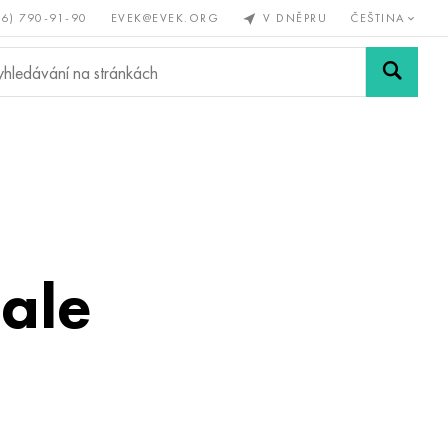
56) 790-91-90
EVEK@EVEK.ORG
V DNĚPRU
ČEŠTINA
železné
Legovaná
Sítě a
y
ocel
spoje
ale