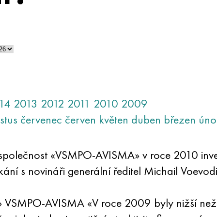
14
2013
2012
2011
2010
2009
stus
červenec
červen
květen
duben
březen
úno
tě společnost «VSMPO-AVISMA» v roce 2010 inve
ání s novináři generální ředitel Michail Voevo
on» VSMPO-AVISMA «V roce 2009 byly nižší ne