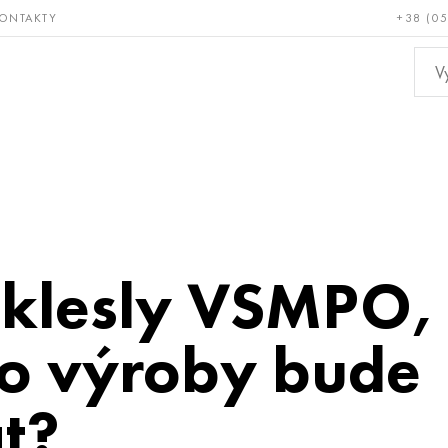
ONTAKTY
+38 (0
ácné a
Bronz, měď,
Ne
ruvzdorné
mosaz
kov
klesly VSMPO, 
do výroby bude
t?