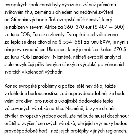
MP159
56DGNH
HN73MBTYu
5B
1.4567 - AISI 304Cu
15X16H2AM
30X, AISI 5130, 30h
evropských společností byly výrazně nižší než průměrná
světovém trhu, zejména s ohledem na nedávné zvýšení
Multimet n155
68NKhVKTYu
XN70YU
TL5
1,4570-aisi303Cu
18X11MNFB
30hgs, 30hgs
na Středním východě. Tak evropské příslušenství, který
je nabízen v severní Africe za 360−370 eur ($ 487 — 500)
Nicrofer 5923 hMo
79NM, Magnifer 7904
HN75 MBTYu
V 6
1.4574 - Slitina PH 15-7 Mo®
18X12VMBFR
30hgsa, 30hgsa
za tunu FOB, Turecko zlevnily. Evropská ocel válcovaná
za tepla se dnes citoval na $ 554−581 za tunu EXW, je nyní s
Nicrofer 6030
80NM
XN75TBYu
TS-6
1.4580 - AISI 316Cb
20X12VNMF
30hgsn2a, 30hgsna
ním je vyrovnaná jen Ukrajinec, který je nabízen kolem 570 $
za tunu FOB Izmaelovi. Nicméně, někteří evropští analytici
Nitronik 40
80NMV-VI
XN77TYu
14 titan
1,4597 - AISI 204Cu
20H3MMF
30xn2ma, 30CrNiMo8
stále nevylučují příliv levných čínských výrobků po vánočních
svátcích v kalendáři východní.
Nitronik 50
80 NHS
XN77TYUR
SP -17
Slitina 28 - 1,4563
21NKMT
30хн3а, 31nicr14
Konec evropské problémy a potíže ještě neviděla, takže
Nitronic 60
81HMA
HN78Т
40 titan
Slitina 31 - 1,4562
37X12N8G8MFB
34khn3ma, 36NiCrMo16, 35NiCrMo16
v dohledné budoucnosti se zdá nepravděpodobné, že bude
velmi atraktivní pro ruské a ukrajinské dodavatele tepla
Nitronik 75
Druhy přesných slitin
HN80TBY
Alloy 254smo® - 1,4547
40X10X2M
35hgs, 35hgs
válcovaných výrobků na trhu. Nicméně, brzy ve druhém
čtvrtletí evropské výrobce oceli, zřejmě bude muset dosáhnout
Nimonic 80a
Termobimetaly
N65M, EP982
Slitina 926 - 1,4529
40Х9С2
35hgsa, 35hgsa
určitého zvýšení cen svých výrobků, ale jejich výsledky budou
pravděpodobně horší, než jejich protějšky v jiných regionech.