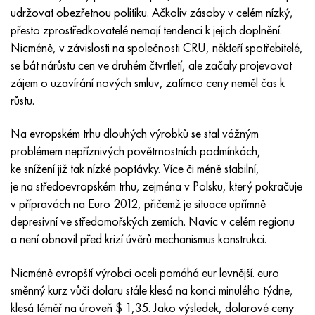
Inotherm
47ND
HN62VMYUT
VT-35
1.4466 - AISI 310MoLn
10X17H13M3T
2,0872, CuNi10Fe1Mn, Cw352h
Červená mosaz
45G2, 45g2, AISI 1144
Р6М5, 1.3343, hs6-5-2, sw7m
udržovat obezřetnou politiku. Ačkoliv zásoby v celém nízký,
přesto zprostředkovatelé nemají tendenci k jejich doplnění.
incotest
47НХР
HN62MVKYU
PT-1M
Slitina Al6xn
10X18N18Yu4D
Silikonový hliníkový bronz
C84400, CuSn2ZnPb
Legovaná konstrukční ocel
Р6М5К5, 1,3243, hs6-5-2-5
Nicméně, v závislosti na společnosti CRU, někteří spotřebitelé,
se bát nárůstu cen ve druhém čtvrtletí, ale začaly projevovat
Jette M152
49 KF
HN63 MB
PT-3V
15-7Ph® - 1,4532
11X11N2V2MF
CW301G, C64200
C83600, CuSn5ZnPb
10g2, 10g2, AISI 1513
R6M5F3, 1,3344, hs6-5-3
zájem o uzavírání nových smluv, zatímco ceny neměl čas k
růstu.
Kobalt 6B
49K2F, 49K2FA-VI
XN65VM
PT-7M
PH 13-8 Po - 1,4534
12Х18Н9Т
křemíkový bronz
12X2H4A, 15NiCr13, 1,5752
Р9М4К8,1,3207
Na evropském trhu dlouhých výrobků se stal vážným
maraging 250
Slitina 50N
KhN65VMTYu
2B
1,4542 - 17-4Ph®
13X11N2V2MF
C65500, CuAl11Fe3
AC14, 11SMnPb30
R12F3, 1,3318, sw12
problémem nepříznivých povětrnostních podmínkách,
ke snížení již tak nízké poptávky. Více či méně stabilní,
René 41
Slitina 50NP
KhN67MVTYu
SPT-2 sv
Custom 455® - 1.4543 - uns s45500
15x11mf
C65620, CuSi3Fe2Zn3
20G, 20mn5
P18, 1,3355, hs18-0-1, sw18
je na středoevropském trhu, zejména v Polsku, který pokračuje
v přípravách na Euro 2012, přičemž je situace upřímně
Maraging 300
50 NHS
KhN68VKTYU
AT3
1,4545 - 15-5Ph®
15x12vnmf
C65100, CuSi 1,5
20XH3A, AISI 4320, 20hn3a
Uhlíková ocel
depresivní ve středomořských zemích. Navíc v celém regionu
a není obnovil před krizí úvěrů mechanismus konstrukci.
Maraging 350
Slitina 52N
KhN68VMTYUK-vd
3M
1,4548 - 17-4Ph®
15H12H2MVFAB
Cín-olověný bronz
20HM, 24CrMo5, 20hm
У10,1.1645, C105W1
Nicméně evropští výrobci oceli pomáhá eur levnější. euro
MP35N
52K12F
KhN70VMTYu
TL3
1,4550 - AISI 347
15X16K5N2MVFAB
c92200, CuSn6Zn4Pb2
25KhGM, 20CrMo5, 1,7264
11G12, 110G13L, X120Mn12
směnný kurz vůči dolaru stále klesá na konci minulého týdne,
klesá téměř na úroveň $ 1,35. Jako výsledek, dolarové ceny